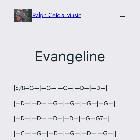
Skip
Ralph Cetola Music
to
content
Evangeline
|6/8–G—|—G—|—G—|—D—|—D—|
|—D—|—D—|—G—|—G—|—G—|—G—|
|—D—|—D—|—D—|—D—|—G—G7–|
|—C—|—G—|—D—|—G—|—D—|—G—||