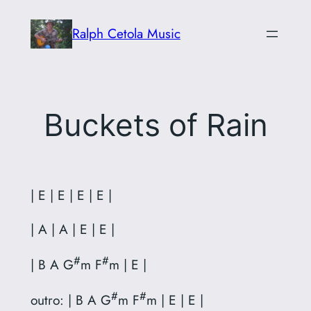
Skip
Ralph Cetola Music
to
content
Buckets of Rain
| E | E | E | E |
| A | A | E | E |
#
#
| B A G
m F
m | E |
#
#
outro: | B A G
m F
m | E | E |