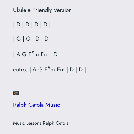
Ukulele Friendly Version
| D | D | D | D |
| G | G | D | D |
#
| A G F
m Em | D |
#
outro: | A G F
m Em | D | D |
Ralph Cetola Music
Music Lessons Ralph Cetola